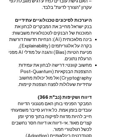
– האם גישת עובדים למידע רגיש מוגבלת לפי
עקרון "הצורך לדעת" בלבד.
היערכות לסיכונים טכנולוגיים עתידיים
בנק ישראל מחייב את המבקרים לבחון את
המוכנות של הבנקים לטכנולוגיות משבשות:
בינה מלאכותית (AI): הנחיות חדשות דורשות
בקרה על אלגוריתמים (Explainability),
מניעת הטיות (Bias) והגנה על מודלי AI מפני
הרעלת נתונים.
מחשוב קוונטי: דרישה לבחון את עמידות
ההצפנות הבנקאיות (Post-Quantum
Cryptography) אל מול יכולות מחשוב
עתידיות שעלולות לפצח הצפנות קיימות.
דיווח ושקיפות (נב"ת 366)
המבקר הפנימי בוחן האם מנגנוני הדיווח
עובדים בזמן אמת. כל אירוע סייבר משמעותי
חייב להיות מדווח לפיקוח בתוך פרקי זמן
קצרים מאוד. אי-דיווח או דיווח חסר נחשבים
לכשל רגולטורי חמור.
סטנדרטים בינלאומיים (Adoption)