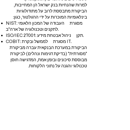
למרות שהנחיות בנק ישראל הן המחייבות,
הביקורת מתבססת לרוב על מתודולוגיות
בינלאומיות המוכרות על ידי הרגולטור, כגון:
NIST: מסגרת העבודה של המכון הלאומי
לתקנים וטכנולוגיה של ארה"ב.
ISO/IEC 27001: תקן ניהול אבטחת מידע.
COBIT: מסגרת לממשל ובקרת IT.
הביקורת במערכת הבנקאית עברה מביקורת
"מסורתית" (בדיקת דגימות ונהלים) לביקורת
מבוססת סיכונים ובזמן אמת, המדגישה חוסן
טכנולוגי והגנה על נתוני הלקוחות.
שמור על קשר
צור קשר
שם פרטי
*