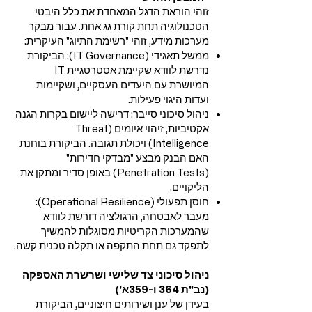
זוהי הוראת הדגל המאחדת את כלל היבטי
הטכנולוגיה תחת קורת גג אחת. עבור מבקר
מערכות מידע, זוהי "רשימת התיוג" העיקרית:
ממשל תאגידי (IT Governance): הביקורת
נדרשת לוודא שקיימת אסטרטגיית IT
המיושרת עם היעדים העסקיים, ושקיימות
ועדות היגוי פעילות.
ניהול סיכוני סייבר: דרישה ליישום בקרות הגנה
אקטיביות, זיהוי איומים (Threat
Intelligence) ויכולת תגובה. הביקורת בוחנת
האם הבנק מבצע "מבדקי חדירות"
(Penetration Tests) באופן סדיר ומתקן את
הליקויים.
חוסן תפעולי (Operational Resilience):
מעבר לאבטחה, הרגולציה דורשת לוודא
שהמערכות הקריטיות מסוגלות להמשיך
לתפקד גם תחת התקפה או תקלה טכנית קשה.
ניהול סיכוני צד שלישי ושרשרת האספקה
(נב"ת 364 ו-359א')
בעידן של ענן ושירותים חיצוניים, הביקורת