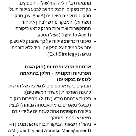
מתמקדת ב"חוליה החלשה" – הספקים.
בקרת ספקים: הבנק מחויב לבצע ביקורות על
ספקי טכנולוגיה חיצוניים (SaaS, ענן, ספקי
תשתיות). המבקר נדרש לבחון את חוזי
ההתקשרות ואת זכות הבנק לבצע ביקורת
(Right to Audit) אצל הספק.
סיכוני ריכוזיות: פיקוח על כך שהבנק לא נשען
יתר על המידה על ספק ענן יחיד ללא תוכנית
נסיגה (Exit Strategy).
אבטחת מידע ופרטיות (חוק הגנת
הפרטיות ותקנותיו - חלקן בהתאמה
לגופים בנקאיים)
הבנקים בישראל כפופים לרגולציה של הרשות
להגנת הפרטיות (משרד המשפטים):
תקנות אבטחת מידע (2017): מחייבות בנקים
(כבעלי מאגרים ברמת אבטחה גבוהה) לבצע
ביקורת תקופתית אחת לשנתיים על ידי גורם
חיצוני או פנימי מוסמך.
ניהול הרשאות: הביקורת בוחנת את מנגנון ה-
IAM (Identity and Access Management)