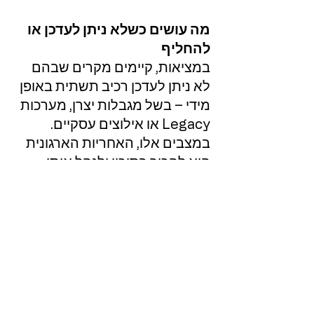
מה עושים כשלא ניתן לעדכן או
להחליף
במציאות, קיימים מקרים שבהם
לא ניתן לעדכן רכיב תשתית באופן
מידי – בשל מגבלות יצרן, מערכות
Legacy או אילוצים עסקיים.
במצבים אלו, האחריות הארגונית
היא להכיר בסיכון ולנהל אותו.
הצעד הראשון הוא צמצום משטח
התקיפה: בידוד רשת, הגבלת
גישות, חסימת חשיפה חיצונית
והפרדה לוגית ברורה. לאחר מכן יש
להחמיר את הבקרה: ניטור רציף,
רישום אירועים, והגדרת תגובה
מהירה לחריגות. לעיתים ניתן
להוסיף שכבות הגנה חיצוניות